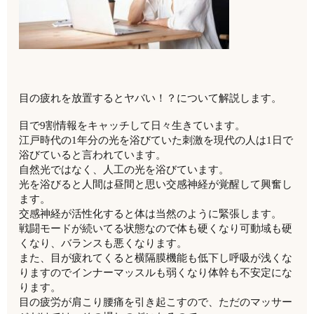
目の疲れを放置するとヤバい！？について解説します。
目で9割情報をキャッチして日々生きています。
江戸時代の1年分の光を浴びていた刺激を現代の人は1日で
浴びていると言われています。
自然光ではなく、人工の光を浴びています。
光を浴びると人間は昼間と思い交感神経が覚醒して興奮し
ます。
交感神経が活性化すると体は当然のように緊張します。
戦闘モードが続いてる状態なので体も硬くなり可動域も硬
くなり、バランスも悪くなります。
また、目が疲れてくると横隔膜機能も低下し呼吸が浅くな
りますのでインナーマッスルも弱くなり体幹も不安定にな
ります。
目の疲労が肩こり腰痛を引き起こすので、ただのマッサー