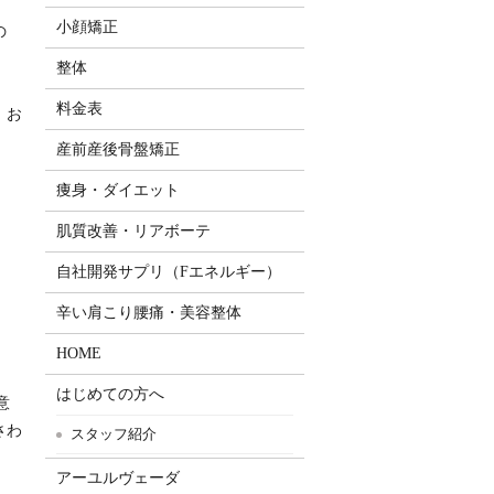
小顔矯正
の
整体
料金表
、お
産前産後骨盤矯正
痩身・ダイエット
肌質改善・リアボーテ
自社開発サプリ（Fエネルギー）
辛い肩こり腰痛・美容整体
HOME
はじめての方へ
意
さわ
スタッフ紹介
アーユルヴェーダ