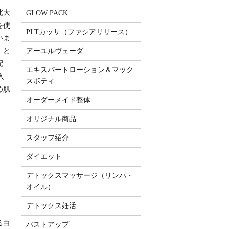
北大
GLOW PACK
を使
PLTカッサ（ファシアリリース）
いま
」と
アーユルヴェーダ
配
エキスパートローション＆マック
入
スボティ
め肌
オーダーメイド整体
オリジナル商品
スタッフ紹介
ダイエット
デトックスマッサージ（リンパ・
オイル）
デトックス妊活
る白
バストアップ