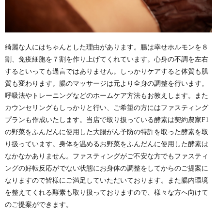
綺麗な人にはちゃんとした理由があります。
腸は幸せホルモンを８
割、免疫細胞を７割を作り上げてくれています。
心身の不調を左右
するといっても過言ではありません。
しっかりケアすると体質も肌
質も変わります。
腸のマッサージは元より全身の調整を行います。
呼吸法やトレーニングなどのホームケア方法もお教えします。
また
カウンセリングもしっかりと行い、ご希望の方にはファスティング
プランも作成いたします。
当店で取り扱っている酵素は契約農家F1
の野菜をふんだんに使用した大腸がん予防の特許を取った酵素を取
り扱っています。
身体を温めるお野菜をふんだんに使用した酵素は
なかなかありません。
ファスティングがご不安な方でもファスティ
ングの好転反応がでない状態に
お身体の調整をしてからのご提案に
なりますので
皆様にご満足していただいております。
また腸内環境
を整えてくれる酵素も取り扱っておりますので、様々な方へ向けて
のご提案ができます。