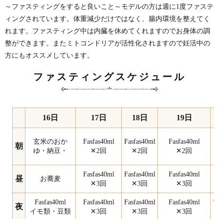
～ファスティングをすると良いこと～
モデルの方は週に1度ファステ
ィングされています。
体重減少だけではなく、腸内環境を整えてく
れます。
ファスティング中は内臓を休めてくれますのでお身体の調
整ができます。
またミトコンドリアが活性化されますので妊活中の
方にもオススメしています。
ファスティングスケジュール
16日
17日
18日
19日
玄米のおか
Fasfas40ml
Fasfas40ml
Fasfas40ml
朝
ゆ・納豆・
✕2回
✕2回
✕2回
Fasfas40ml
Fasfas40ml
Fasfas40ml
昼
お蕎麦
✕3回
✕3回
✕3回
Fasfas40ml
Fasfas40ml
Fasfas40ml
Fasfas40ml
夜
イモ類・豆類
✕3回
✕3回
✕3回