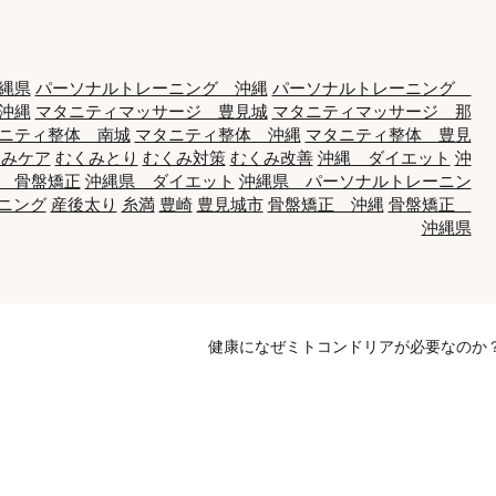
縄県
パーソナルトレーニング 沖縄
パーソナルトレーニング
沖縄
マタニティマッサージ 豊見城
マタニティマッサージ 那
ニティ整体 南城
マタニティ整体 沖縄
マタニティ整体 豊見
くみケア
むくみとり
むくみ対策
むくみ改善
沖縄 ダイエット
沖
 骨盤矯正
沖縄県 ダイエット
沖縄県 パーソナルトレーニン
ニング
産後太り
糸満
豊崎
豊見城市
骨盤矯正 沖縄
骨盤矯正
沖縄県
健康になぜミトコンドリアが必要なのか