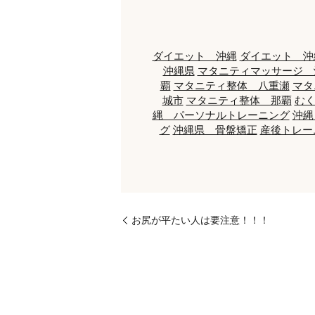
ダイエット 沖縄
ダイエット 沖
沖縄県
マタニティマッサージ 
覇
マタニティ整体 八重瀬
マタ
城市
マタニティ整体 那覇
む
縄 パーソナルトレーニング
沖縄
グ
沖縄県 骨盤矯正
産後トレー
お尻が平たい人は要注意！！！