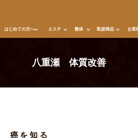
はじめての方へ
エステ
整体
取扱商品
お客
八重瀬 体質改善
癌を知る