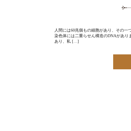
人間には60兆個もの細胞があり、その一
染色体には二重らせん構造のDNAがあり
あり、私 […]