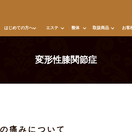
はじめての方へ
エステ
整体
取扱商品
お客
変形性膝関節症
膝の痛みについて