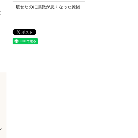
痩せたのに肌艶が悪くなった原因
に
ル
品