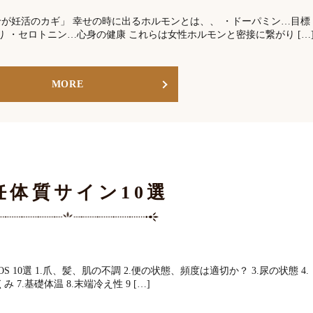
が妊活のカギ」 幸せの時に出るホルモンとは、、 ・ドーパミン…目標
 ・セロトニン…心身の健康 これらは女性ホルモンと密接に繋がり […
MORE
妊体質サイン10選
10選 1.爪、髪、肌の不調 2.便の状態、頻度は適切か？ 3.尿の状態 4.
 7.基礎体温 8.末端冷え性 9 […]