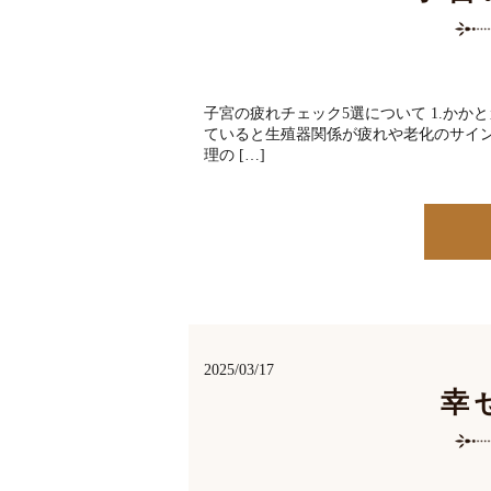
子宮の疲れチェック5選について 1.か
ていると生殖器関係が疲れや老化のサイン
理の […]
2025/03/17
幸