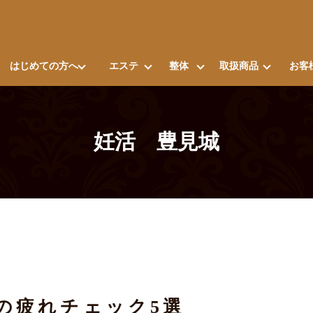
はじめての方へ
エステ
整体
取扱商品
お客
妊活 豊見城
の疲れチェック5選