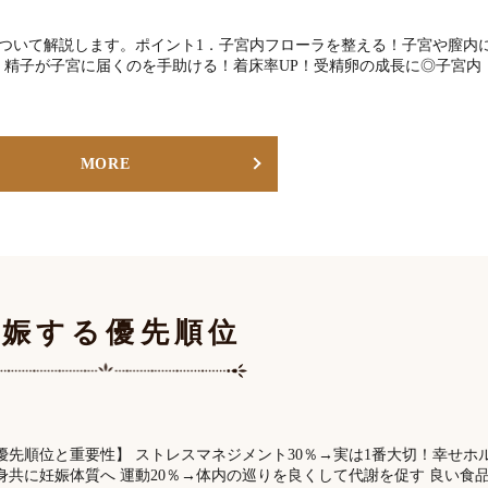
ついて解説します。ポイント1．子宮内フローラを整える！子宮や膣内
）精子が子宮に届くのを手助ける！着床率UP！受精卵の成長に◎子宮内
MORE
妊娠する優先順位
優先順位と重要性】 ストレスマネジメント30％→実は1番大切！幸せホ
身共に妊娠体質へ 運動20％→体内の巡りを良くして代謝を促す 良い食