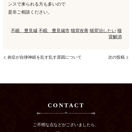
ンスで来られる方も多いので
是非ご相談ください。
不眠 豊見城
不眠 豊見城市
猫背改善
猫背治したい
猫
背解消
炎症が自律神経を乱す乱す原因について
次の投稿
CONTACT
ご不明な点などがございましたら、