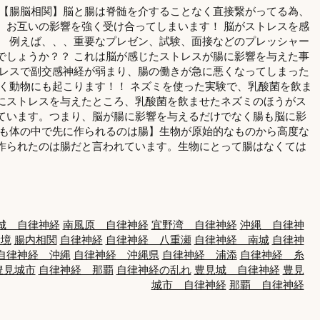
 【腸脳相関】脳と腸は脊髄を介することなく直接繋がってる為、
、お互いの影響を強く受け合ってしまいます！ 脳がストレスを感
。 例えば、、、重要なプレゼン、試験、面接などのプレッシャー
でしょうか？？ これは脳が感じたストレスが腸に影響を与えた事
トレスで副交感神経が弱まり、腸の働きが急に悪くなってしまった
なく動物にも起こります！！ ネズミを使った実験で、乳酸菌を飲ま
にストレスを与えたところ、乳酸菌を飲ませたネズミのほうがス
ています。つまり、脳が腸に影響を与えるだけでなく腸も脳に影
りも体の中で先に作られるのは腸】生物が原始的なものから高度な
作られたのは腸だと言われています。生物にとって腸はなくては
城 自律神経
南風原 自律神経
宜野湾 自律神経
沖縄 自律神
環境
腸内相関
自律神経
自律神経 八重瀬
自律神経 南城
自律神
自律神経 沖縄
自律神経 沖縄県
自律神経 浦添
自律神経 糸
豊見城市
自律神経 那覇
自律神経の乱れ
豊見城 自律神経
豊見
城市 自律神経
那覇 自律神経