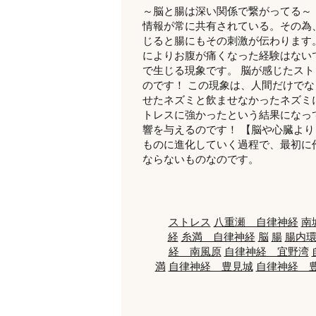
～脳と腸は深い関係で繋がってる～
情報が常に共有されている。その為
じると腸にもその刺激が伝わります
によりお腹が痛くなった経験はない
で生じる現象です。 脳が感じたス
のです！ この現象は、人間だけで
せたネズミと飲ませなかったネズミ
トレスに強かったという結果になっ
響を与えるのです！ 【脳や心臓よ
ものに進化していく過程で、最初に
ならないものなのです。
ストレス
八重瀬 自律神経
南
経
糸満 自律神経
脳
腸
腸内
経 南風原
自律神経 宜野湾
満
自律神経 豊見城
自律神経 