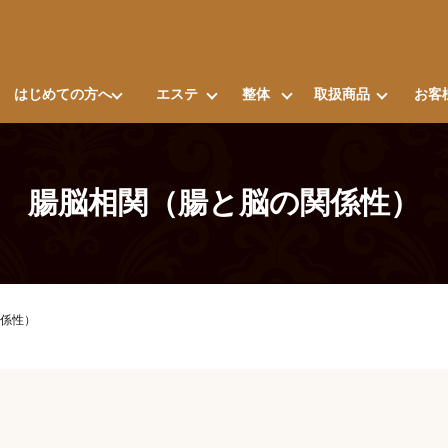
はじめての方へ
エステ
整体
取扱商品
お客
腸脳相関（腸と脳の関係性）
係性）