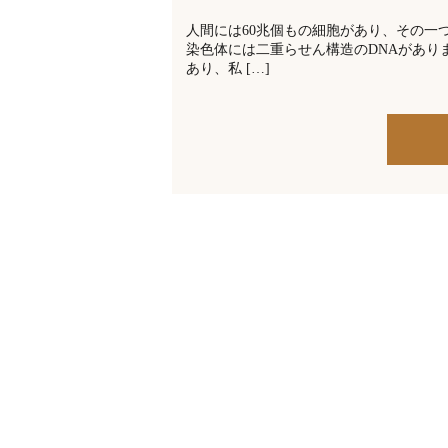
人間には60兆個もの細胞があり、その一
染色体には二重らせん構造のDNAがあり
あり、私 […]