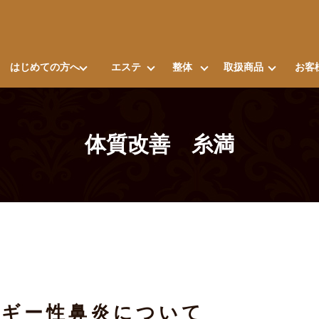
はじめての方へ
エステ
整体
取扱商品
お客
体質改善 糸満
ルギー性鼻炎について