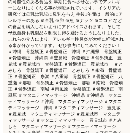
の可能性のある食品を 早期に食べさせない事でアレルギ
ーになりにくくなる事が示唆されています。 イタリアの
研究では母乳は乳児に母乳を与え 生後1年間は一般的にア
レルギーのある ※全乳 ※卵 ※魚 ※ナッツ ※ココア など
の食品を購入しないようにアドバイスされます。 そして
母親自身も乳製品を制限し卵を避けるようになりました。
これらの介入により、アレルギー性鼻炎が大幅に軽減され
る事が分かっています。 ぜひ参考にしてみてください！
＃沖縄 骨盤矯正 ＃骨盤矯正 沖縄 ＃沖縄県 骨盤矯正
＃骨盤矯正 沖縄県 ＃豊見城 骨盤矯正 ＃骨盤矯正 豊
見城 ＃豊見城市 骨盤矯正 ＃骨盤矯正 豊見城市 ＃と
みしろ 骨盤矯正 ＃骨盤矯正 とみしろ ＃糸満 骨盤矯
正 ＃骨盤矯正 糸満 ＃八重瀬 骨盤矯正 ＃骨盤矯正 八
重瀬 ＃那覇 骨盤矯正 ＃骨盤矯正 那覇 ＃南城 骨盤矯
正 ＃骨盤矯正 南城 ＃南風原 骨盤矯正 ＃骨盤矯正 南
風原 ＃マタニティマッサージ 沖縄県 ＃沖縄県 マタニ
ティマッサージ ＃沖縄 マタニティマッサージ ＃マタニ
ティマッサージ 沖縄 ＃マタニティマッサージ 豊見城
＃豊見城 マタニティマッサージ ＃豊見城市 マタニテ
ィマッサージ ＃マタニティマッサージ 豊見城市 ＃とみ
しろ マタニティマッサージ ＃マタニティマッサージ
とみしろ ＃糸満 マタニティマッサージ ＃マタニティ