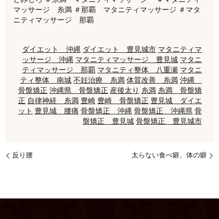
マッサージ 糸満 ＃那覇 マタニティマッサージ ＃マタ
ニティマッサージ 那覇
ダイエット 沖縄
ダイエット 豊見城市
マタニティマ
ッサージ 沖縄
マタニティマッサージ 豊見城
マタニ
ティマッサージ 那覇
マタニティ整体 八重瀬
マタニ
ティ整体 南城
不妊治療 糸満
体質改善 糸満
沖縄
骨盤矯正
沖縄県 骨盤矯正
産後太り
糸満
糸満 骨盤矯
正
自律神経 糸満
豊崎
豊崎 骨盤矯正
豊見城 ダイエ
ット
豊見城 腰痛
骨盤矯正 沖縄
骨盤矯正 沖縄県
骨
盤矯正 豊見城
骨盤矯正 豊見城市
反り腰
太らない食べ癖、体の癖