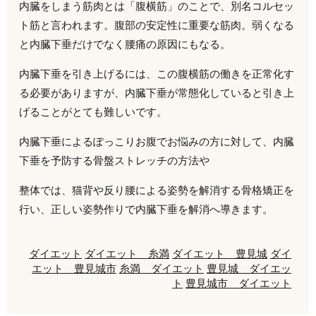
内臓をしまう筋肉とは「腹横筋」のことで、別名コルセッ
ト筋と言われます。腹部の安定性に重要な筋肉。弱くなる
と内臓下垂だけでなく腰痛の原因にもなる。
内臓下垂を引き上げるには、この腹横筋の働きを正常化す
る必要がありますが、内臓下垂が常態化していると引き上
げることがとても難しいです。
内臓下垂によるぽっこりお腹でお悩みの方に対して、内臓
下垂を予防する骨盤ストレッチの方法や
整体では、猫背や反り腰による姿勢を解消する骨格矯正を
行い、正しい姿勢作りで内臓下垂を解消へ導きます。
ダイエット
ダイエット 糸満
ダイエット 豊見城
ダイ
エット 豊見城市
糸満 ダイエット
豊見城 ダイエッ
ト
豊見城市 ダイエット