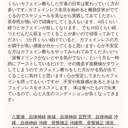
くらいカフェイン断ちした方達の日常は変わっていく方が
多いです♪ カフェインレス生活を始めると離脱症状がでて
くるのでスケジュールを見ながら実践してみてください。
依存性が強いので頭痛がしてくる人もいます。4日くらい
経つとカフェインが欲しくなります。 でも10日くらい経
つとだんだん収まってくることが多いので頑張ってみてく
ださい。 1か月くらい続けていると、カフェインレスの方
が調子が良い感覚が分かってくると思います♪ 心が不安定
な方はカフェイン断ちをやってみられてみてください(^^)
「栄養ドリンクがないとやる気がでない」という方も一時
的にブーストしているだけで、その後必ず血糖値がダウン
してしまうので カフェイン断ちをした方がやる気が出て
くることに気付くと思います♪ 心が安定してきたらカフェ
インを摂ってもいいですが、不安や焦燥感があるときはカ
フェインレスをオススメします。 体は食べたもので出来
ているので、心と人生のコンディションが良くなってきま
す♪
八重瀬 自律神経
南城 自律神経
宜野湾 自律神経
沖
縄 自律神経
沖縄 骨盤矯正
沖縄県 骨盤矯正
浦添