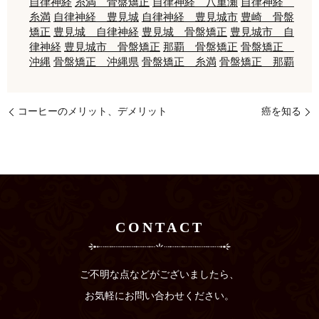
自律神経
糸満 骨盤矯正
自律神経 八重瀬
自律神経
糸満
自律神経 豊見城
自律神経 豊見城市
豊崎 骨盤
矯正
豊見城 自律神経
豊見城 骨盤矯正
豊見城市 自
律神経
豊見城市 骨盤矯正
那覇 骨盤矯正
骨盤矯正
沖縄
骨盤矯正 沖縄県
骨盤矯正 糸満
骨盤矯正 那覇
コーヒーのメリット、デメリット
癌を知る
CONTACT
ご不明な点などがございましたら、
お気軽にお問い合わせください。