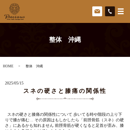
整体 沖縄
HOME
整体 沖縄
2025/05/15
スネの硬さと膝痛の関係性
スネの硬さと膝痛の関係性について 歩いてる時や階段の上り下
りで膝が痛む… その原因はもしかしたら「前脛骨筋（スネ）の硬
さ」にあるかも知れません 前脛骨筋が硬くなると足首が歪み、膝