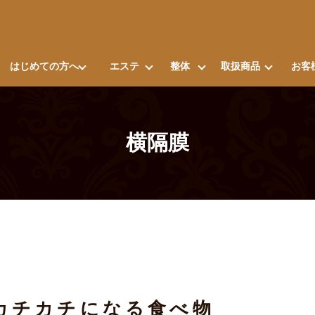
はじめての方へ
エステ
整体
取扱商品
お客
横隔膜
カチカチになる食べ物