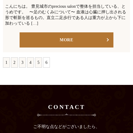
こんにちは。 豊見城市のprecious salonで整体を担当している、と
うめです。 〜足のむくみについて〜 血液は心臓に押し出される
形で斬新を巡るもの。直立二足歩行である人は重力が上から下に
加わっている […]
MORE
1
2
3
4
5
6
CONTACT
ご不明な点などがございましたら、