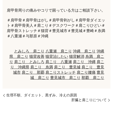
肩甲骨周りの痛みやコリで困っている方はご相談下さい。
＃肩甲骨＃肩甲骨はがし＃肩甲骨剥がし＃肩甲骨ダイエッ
ト＃肩甲骨美人＃肩こり＃デスクワーク＃肩こりひどい＃
肩甲骨ストレッチ＃猫背＃豊見城市＃豊見城＃豊崎＃糸満
＃八重瀬＃与那原＃沖縄
とみしろ 肩こり
八重瀬 肩こり
沖縄 肩こり
沖縄
県 肩こり
猫背改善
猫背治したい
猫背解消
糸満 肩こ
り
肩こり とみしろ
肩こり 八重瀬
肩こり 沖縄
肩こ
り 沖縄県
肩こり 糸満
肩こり 豊見城
肩こり 豊見
城市
肩こり 那覇
肩こりストレッチ
肩こり腰痛
豊見
城 肩こり
豊見城市 肩こり
那覇 肩こり
生理不順、ダイエット、黒ずみ、冷えの原因
肝臓と肩こりについて