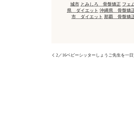
城市
とみしろ 骨盤矯正
フェ
県 ダイエット
沖縄県 骨盤矯
市 ダイエット
那覇 骨盤矯
2／16ベビーシッターしょうご先生を一