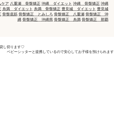
ムケア
八重瀬 骨盤矯正
沖縄 ダイエット
沖縄 骨盤矯正
沖縄
正
糸満 ダイエット
糸満 骨盤矯正
豊見城 ダイエット
豊見城
正
骨盤底筋
骨盤矯正 とみしろ
骨盤矯正 八重瀬
骨盤矯正 沖
縄
骨盤矯正 沖縄県
骨盤矯正 糸満
骨盤矯正 那覇
日貸し切ります♡
ベビーシッターと提携しているので安心してお子様を預けられます