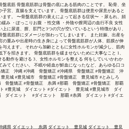
骨盤底筋 骨盤底筋群は骨盤の底にある筋肉のことです。 恥骨、坐
や子宮、直腸を支えています。 骨盤底筋群は便意や尿意があると
います。 〜骨盤底筋群の衰えによって起きる症状〜 ・尿もれ、頻
の緩み ・ぽっこりお腹 ・性交痛 ・外陰や膣周辺の血行不良 女性
い上に尿道、膣、肛門と3つの穴が空いているという特徴があり、
骨盤底筋群にダメージが加わってしまいます。 また妊娠、出産を
宮の重みや出産時の生き身によって骨盤底筋群が人体、筋膜が伸
を与えます。 それから加齢とともに女性ホルモンが減少し、筋肉
下を招きます。 骨盤底筋群を緩ませないために大事なこと 1、
ける動作を避ける 3、女性ホルモンを整える 何をしていいかわか
てみてください。 不眠や経血が鮮血になったなど、あらゆる口コ
格矯正 沖縄 #沖縄 骨盤矯正 #沖縄県 骨盤矯正 #骨盤矯正 沖
 豊見城 #豊見城市 骨盤矯正 #骨盤矯正 豊見城市 #とみしろ
満 骨盤矯正 #骨盤矯正 糸満 #那覇 骨盤矯正 #骨盤矯正 那覇
ト #豊見城 ダイエット #ダイエット 豊見城 #豊見城市 ダイ
覇 ダイエット #ダイエット 那覇 #糸満 ダイエット #ダイエ
沖縄県
ダイエット 糸満
ダイエット 豊見城
ダイエット 豊見