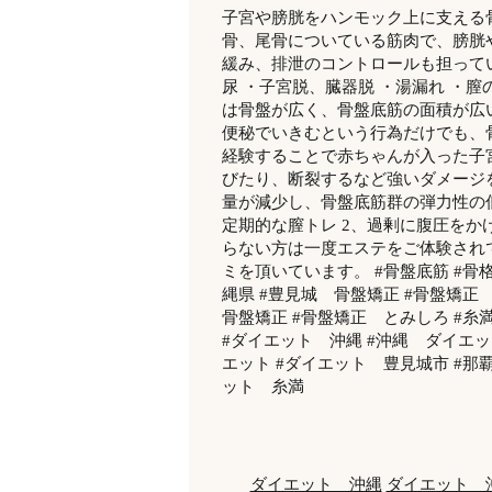
子宮や膀胱をハンモック上に支える
骨、尾骨についている筋肉で、膀胱
緩み、排泄のコントロールも担って
尿 ・子宮脱、臓器脱 ・湯漏れ ・膣
は骨盤が広く、骨盤底筋の面積が広
便秘でいきむという行為だけでも、
経験することで赤ちゃんが入った子
びたり、断裂するなど強いダメージ
量が減少し、骨盤底筋群の弾力性の低
定期的な膣トレ 2、過剰に腹圧をか
らない方は一度エステをご体験され
ミを頂いています。 #骨盤底筋 #骨
縄県 #豊見城 骨盤矯正 #骨盤矯正
骨盤矯正 #骨盤矯正 とみしろ #糸
#ダイエット 沖縄 #沖縄 ダイエッ
エット #ダイエット 豊見城市 #那
ット 糸満
ダイエット 沖縄
ダイエット 