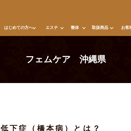
はじめての方へ
エステ
整体
取扱商品
お客
フェムケア 沖縄県
能低下症（橋本病）とは？