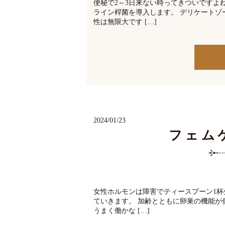
便秘で2～3日来ない時ってきついですよ
ライン桿菌を導入します。 デリケート
性は無限大です […]
2024/01/23
フェム
女性ホルモンは障害でティースプーン1杯
ていきます。 加齢とともに卵巣の機能
うまく働かな […]