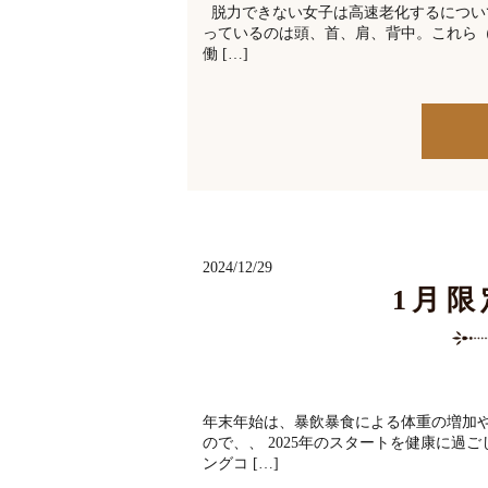
脱力できない女子は高速老化するについ
っているのは頭、首、肩、背中。これら（
働 […]
2024/12/29
1月
年末年始は、暴飲暴食による体重の増加
ので、、 2025年のスタートを健康に過
ングコ […]