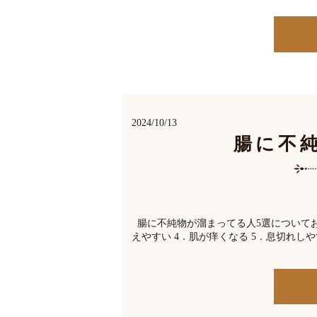
2024/10/13
腸に不
腸に不純物が溜まってる人5選についてお伝
えやすい 4．肌が痒くなる 5．息切れしや