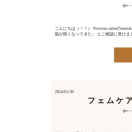
こんにちは（＾＾） Precious salo
肌が固くなってきた」 とご相談に受けまし
2024/01/30
フェムケ