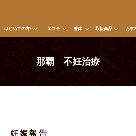
はじめての方へ
エステ
整体
取扱商品
お客
那覇 不妊治療
妊娠報告