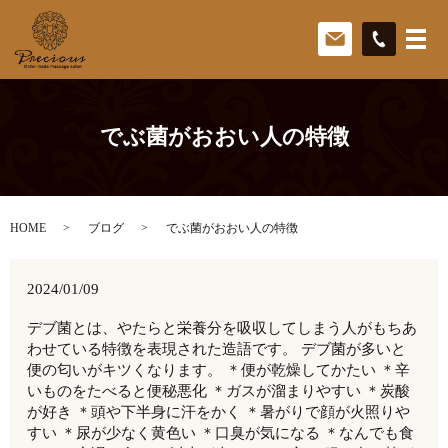
でぶ菌がおおい人の特徴
HOME
ブログ
でぶ菌がおおい人の特徴
2024/01/09
デブ菌とは、やたらと栄養分を吸収してしまう人がもちあ
わせている特徴を表現された造語です。 デブ菌が多いと
便の匂いがキツくなります。 ＊便が乾燥してかたい ＊辛
いものをたべると便秘悪化 ＊ガスが溜まりやすい ＊炭酸
が好き ＊頭や下半身に汗をかく ＊暑がりで顔が火照りや
すい ＊尿が少なく黄色い ＊口臭が気になる ＊なんでも食