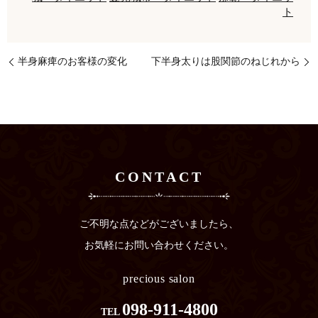
ト
半身麻痺のお客様の変化
下半身太りは股関節のねじれから
CONTACT
ご不明な点などがございましたら、
お気軽にお問い合わせください。
precious salon
098-911-4800
TEL