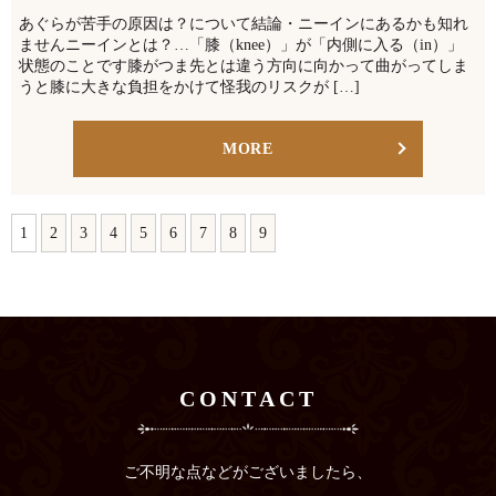
あぐらが苦手の原因は？について結論・ニーインにあるかも知れ
ませんニーインとは？…「膝（knee）」が「内側に入る（in）」
状態のことです膝がつま先とは違う方向に向かって曲がってしま
うと膝に大きな負担をかけて怪我のリスクが […]
MORE
1
2
3
4
5
6
7
8
9
CONTACT
ご不明な点などがございましたら、