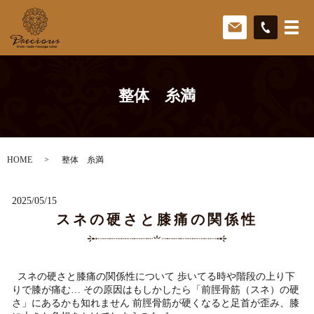
整体 糸満
HOME
整体 糸満
2025/05/15
スネの硬さと膝痛の関係性
スネの硬さと膝痛の関係性について 歩いてる時や階段の上り下
りで膝が痛む… その原因はもしかしたら「前脛骨筋（スネ）の硬
さ」にあるかも知れません 前脛骨筋が硬くなると足首が歪み、膝