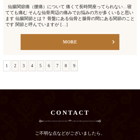
仙腸関節痛（腰痛）について 痛くて長時間座ってられない…寝
てても痛む そんな仙骨周辺の痛みでお悩みの方が多くいると思い
ます 仙腸関節とは？ 骨盤にある仙骨と腸骨の間にある関節のこと
です 関節と呼んでいますが […]
MORE
1
2
3
4
5
6
7
8
9
CONTACT
ご不明な点などがございましたら、