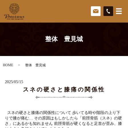
整体 豊見城
HOME
整体 豊見城
2025/05/15
スネの硬さと膝痛の関係性
スネの硬さと膝痛の関係性について 歩いてる時や階段の上り下
りで膝が痛む… その原因はもしかしたら「前脛骨筋（スネ）の硬
さ」にあるかも知れません 前脛骨筋が硬くなると足首が歪み、膝